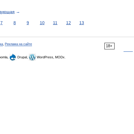
дующая
→
7
8
9
10
11
12
13
ка
,
Реклама на сайте
18+
omla,
Drupal,
WordPress, MODx.