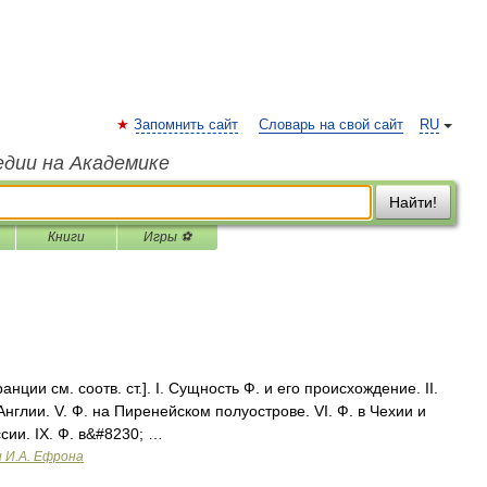
Запомнить сайт
Словарь на свой сайт
RU
едии на Академике
Найти!
Книги
Игры ⚽
ции см. соотв. ст.]. I. Сущность Ф. и его происхождение. II.
в Англии. V. Ф. на Пиренейском полуострове. VI. Ф. в Чехии и
ссии. IX. Ф. в&#8230; …
и И.А. Ефрона