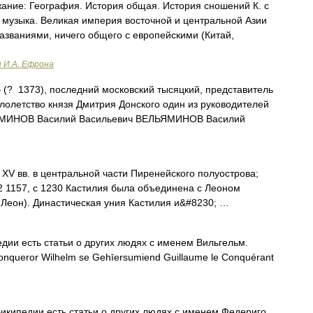
ние: География. История общая. История сношений К. с
я музыка. Великая империя восточной и центральной Азии
названиями, ничего общего с европейскими (Китай,
и И.А. Ефрона
(? 1373), последний московский тысяцкий, представитель
алолетство князя Дмитрия Донского один из руководителей
ЕЛЬЯМИНОВ Василий Васильевич ВЕЛЬЯМИНОВ Василий
XI XV вв. в центральной части Пиренейского полуострова;
72 1157, с 1230 Кастилия была объединена с Леоном
и Леон). Династическая уния Кастилия и&#8230; …
дии есть статьи о других людях с именем Вильгельм.
Conqueror Wilhelm se Gehīersumiend Guillaume le Conquérant
икипедии есть статьи о других людях с именем Федериго.