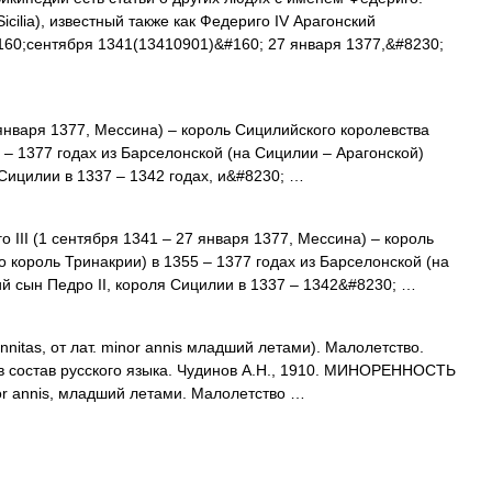
 Sicilia), известный также как Федериго IV Арагонский
#160;сентября 1341(13410901)&#160; 27 января 1377,&#8230;
января 1377, Мессина) – король Сицилийского королевства
 – 1377 годах из Барселонской (на Сицилии – Арагонской)
 Сицилии в 1337 – 1342 годах, и&#8230; …
 III (1 сентября 1341 – 27 января 1377, Мессина) – король
 король Тринакрии) в 1355 – 1377 годах из Барселонской (на
ий сын Педро II, короля Сицилии в 1337 – 1342&#8230; …
nnitas, от лат. minor annis младший летами). Малолетство.
в состав русского языка. Чудинов А.Н., 1910. МИНОРЕННОСТЬ
inor annis, младший летами. Малолетство …