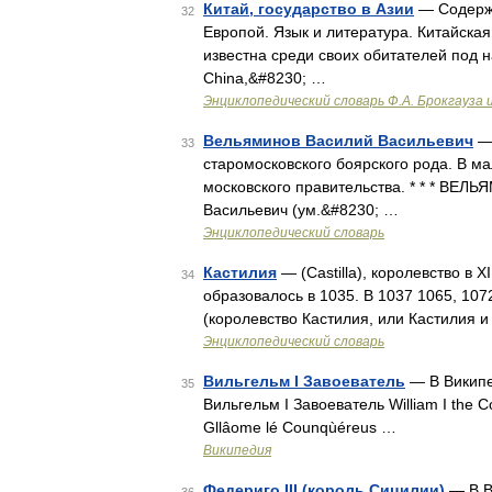
Китай, государство в Азии
— Содержа
32
Европой. Язык и литература. Китайска
известна среди своих обитателей под 
China,&#8230; …
Энциклопедический словарь Ф.А. Брокгауза 
Вельяминов Василий Васильевич
— 
33
старомосковского боярского рода. В м
московского правительства. * * * В
Васильевич (ум.&#8230; …
Энциклопедический словарь
Кастилия
— (Castilla), королевство в 
34
образовалось в 1035. В 1037 1065, 10
(королевство Кастилия, или Кастилия 
Энциклопедический словарь
Вильгельм I Завоеватель
— В Википе
35
Вильгельм I Завоеватель William I the 
Gllâome lé Counqùéreus …
Википедия
Федериго III (король Сицилии)
— В В