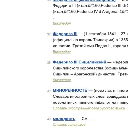
36
Федериго III (итал.&#160;Federico III di
(итал.&#160;Federico IV d Aragona; 1&
…
Википедия
Федериго III
— (1 сентября 1341 – 27 
37
(официально король Тринакрии) в 1355
династии. Третий сын Педро II, короля
Википедия
Федериго III Сицилийский
— Федериго
38
Сицилийского королевства (официально
Сицилии – Арагонской) династии. Трет
Википедия
МИНОРЕННОСТЬ
— (ново лат. minnore
39
Словарь иностранных слов, вошедших 
новолатинск. minnorennitas, от лат. m
Словарь иностранных слов русского языка
молодость
— См …
40
Словарь синонимов