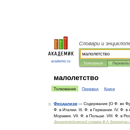
Словари и энциклоп
academic.ru
Толкования
Переводы
малолетство
Толкование
Перевод
Книги
Феодализм
— Содержание [О Ф. во Фран
31
Ф. в Италии. III. Ф. в Германии. IV. Ф. 
Моравии. VII. Ф. в Польше. VIII. Ф. в Ро
Энциклопедический словарь Ф.А. Брокгауза 