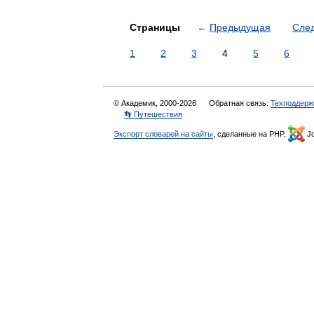
Страницы
←
Предыдущая
Сле
1
2
3
4
5
6
© Академик, 2000-2026
Обратная связь:
Техподдерж
👣 Путешествия
Экспорт словарей на сайты
, сделанные на PHP,
Jo